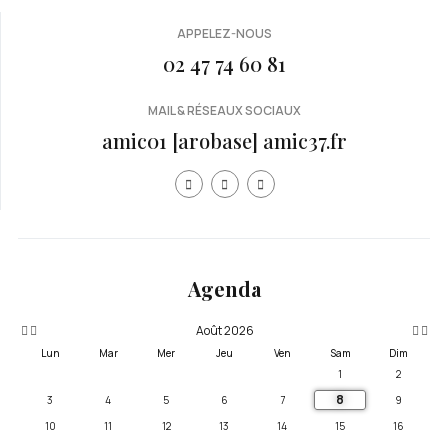
APPELEZ-NOUS
02 47 74 60 81
MAIL & RÉSEAUX SOCIAUX
amic01 [arobase] amic37.fr
Année
Mois
Mois
Année
précédente
précédent
suivan
suivante
Agenda
Août 2026
Lun
Mar
Mer
Jeu
Ven
Sam
Dim
1
2
8
3
4
5
6
7
9
10
11
12
13
14
15
16