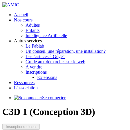
précédente
précédent
suivante
suivant
Accueil
Nos cours
Adultes
Enfants
Intelligence Artificielle
Autres services
Le Fablab
Un conseil, une réparation, une installation?
Les "astuces à Gégé"
Guide aux démarches sur le web
A vendre
Inscriptions
Extensions
Ressources
L'association
Se connecter
C3D 1 (Conception 3D)
Inscriptions closes