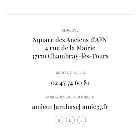
ADRESSE
Square des Anciens d'AFN
4 rue de la Mairie
37170 Chambray-lès-Tours
APPELEZ-NOUS
02 47 74 60 81
MAIL & RÉSEAUX SOCIAUX
amic01 [arobase] amic37.fr
Année
Mois
Mois
Année