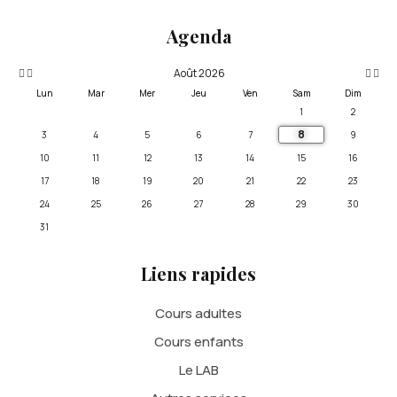
précédente
précédent
suivan
suivante
Agenda
Août 2026
Lun
Mar
Mer
Jeu
Ven
Sam
Dim
1
2
8
3
4
5
6
7
9
10
11
12
13
14
15
16
17
18
19
20
21
22
23
24
25
26
27
28
29
30
31
Liens rapides
Cours adultes
Cours enfants
Le LAB