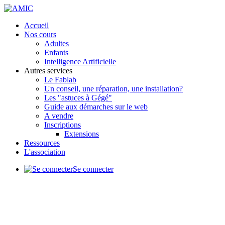
précédente
précédent
suivante
suivant
Accueil
Nos cours
Adultes
Enfants
Intelligence Artificielle
Autres services
Le Fablab
Un conseil, une réparation, une installation?
Les "astuces à Gégé"
Guide aux démarches sur le web
A vendre
Inscriptions
Extensions
Ressources
L'association
Se connecter