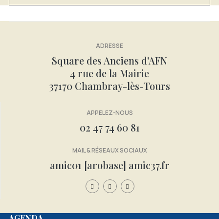
ADRESSE
Square des Anciens d'AFN
4 rue de la Mairie
37170 Chambray-lès-Tours
APPELEZ-NOUS
02 47 74 60 81
MAIL & RÉSEAUX SOCIAUX
amic01 [arobase] amic37.fr
Année
Mois
Mois
Année
AGENDA