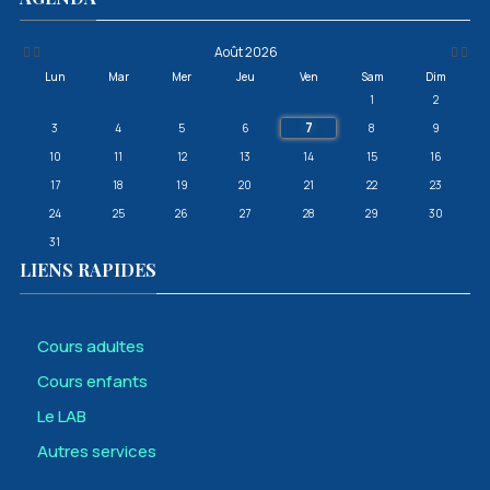
précédente
précédent
suivan
suivante
Août 2026
Lun
Mar
Mer
Jeu
Ven
Sam
Dim
1
2
7
3
4
5
6
8
9
10
11
12
13
14
15
16
17
18
19
20
21
22
23
24
25
26
27
28
29
30
31
LIENS RAPIDES
Cours adultes
Cours enfants
Le LAB
Autres services