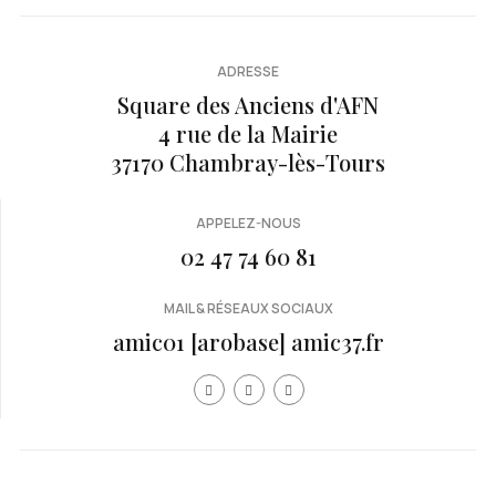
ADRESSE
Square des Anciens d'AFN
4 rue de la Mairie
37170 Chambray-lès-Tours
APPELEZ-NOUS
02 47 74 60 81
MAIL & RÉSEAUX SOCIAUX
amic01 [arobase] amic37.fr
Année
Mois
Mois
Année
précédente
précédent
suivan
suivante