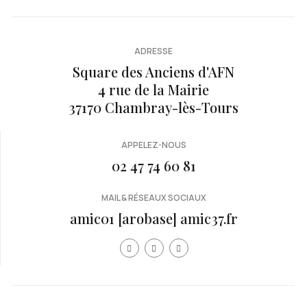
ADRESSE
Square des Anciens d'AFN
4 rue de la Mairie
37170 Chambray-lès-Tours
APPELEZ-NOUS
02 47 74 60 81
MAIL & RÉSEAUX SOCIAUX
amic01 [arobase] amic37.fr
Année
Mois
Mois
Année
précédente
précédent
suivan
suivante