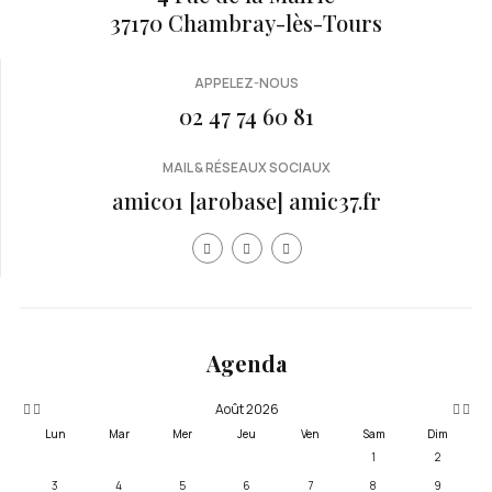
37170 Chambray-lès-Tours
APPELEZ-NOUS
02 47 74 60 81
MAIL & RÉSEAUX SOCIAUX
amic01 [arobase] amic37.fr
Année
Mois
Mois
Année
précédente
précédent
suivan
suivante
Agenda
Août 2026
Lun
Mar
Mer
Jeu
Ven
Sam
Dim
1
2
3
4
5
6
7
8
9