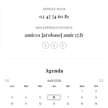
APPELEZ-NOUS
02 47 74 60 81
MAIL & RÉSEAUX SOCIAUX
amic01 [arobase] amic37.fr
Année
Mois
Mois
Année
précédente
précédent
suivan
suivante
Agenda
Août 2026
Lun
Mar
Mer
Jeu
Ven
Sam
Dim
1
2
6
3
4
5
7
8
9
10
11
12
13
14
15
16