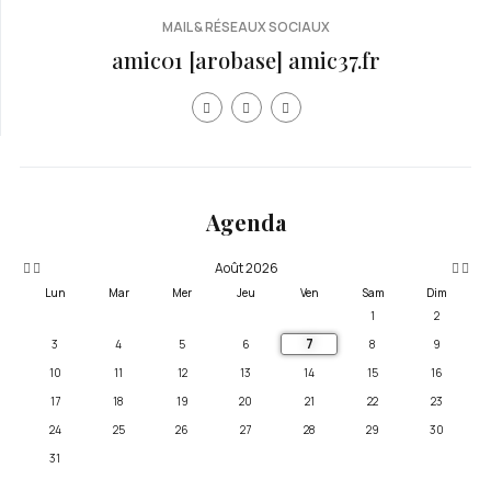
MAIL & RÉSEAUX SOCIAUX
amic01 [arobase] amic37.fr
Année
Mois
Mois
Année
précédente
précédent
suivan
suivante
Agenda
Août 2026
Lun
Mar
Mer
Jeu
Ven
Sam
Dim
1
2
7
3
4
5
6
8
9
10
11
12
13
14
15
16
17
18
19
20
21
22
23
24
25
26
27
28
29
30
31