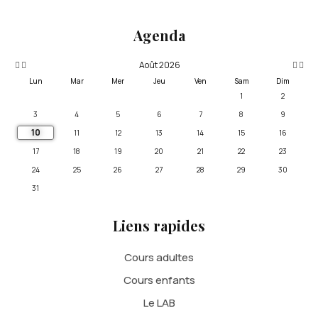
précédente
précédent
suivan
suivante
Agenda
Août 2026
Lun
Mar
Mer
Jeu
Ven
Sam
Dim
1
2
3
4
5
6
7
8
9
10
11
12
13
14
15
16
17
18
19
20
21
22
23
24
25
26
27
28
29
30
31
Liens rapides
Cours adultes
Cours enfants
Le LAB