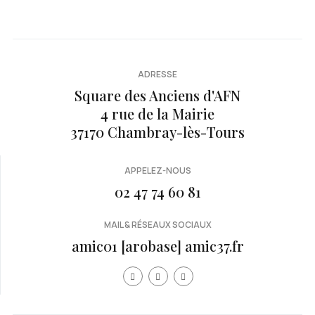
ADRESSE
Square des Anciens d'AFN
4 rue de la Mairie
37170 Chambray-lès-Tours
APPELEZ-NOUS
02 47 74 60 81
MAIL & RÉSEAUX SOCIAUX
amic01 [arobase] amic37.fr
Année
Mois
Mois
Année