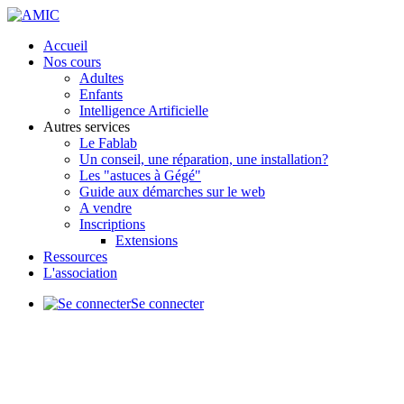
précédente
précédent
suivante
suivant
Accueil
Nos cours
Adultes
Enfants
Intelligence Artificielle
Autres services
Le Fablab
Un conseil, une réparation, une installation?
Les "astuces à Gégé"
Guide aux démarches sur le web
A vendre
Inscriptions
Extensions
Ressources
L'association
Se connecter