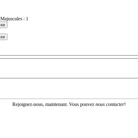
 Majuscules : 1
sse
sse
Rejoignez-nous, maintenant. Vous pouvez
nous contacter
!