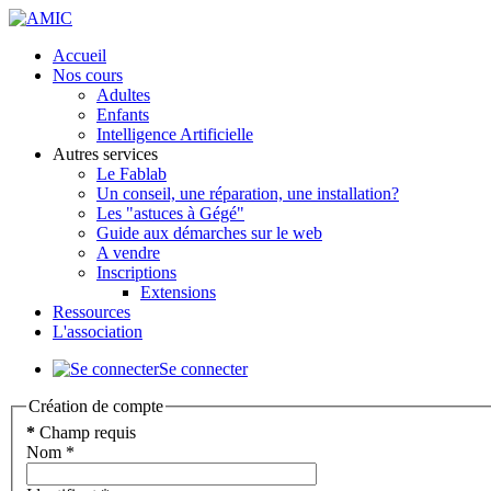
précédente
précédent
suivante
suivant
Accueil
Nos cours
Adultes
Enfants
Intelligence Artificielle
Autres services
Le Fablab
Un conseil, une réparation, une installation?
Les "astuces à Gégé"
Guide aux démarches sur le web
A vendre
Inscriptions
Extensions
Ressources
L'association
Se connecter
Création de compte
*
Champ requis
Nom
*