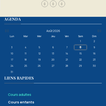
Année
Mois
Mois
Année
AGENDA
précédente
précédent
suivan
suivante
Août 2026
Lun
Mar
Mer
Jeu
Ven
Sam
Dim
1
2
8
3
4
5
6
7
9
10
11
12
13
14
15
16
17
18
19
20
21
22
23
24
25
26
27
28
29
30
31
LIENS RAPIDES
Cours adultes
Cours enfants