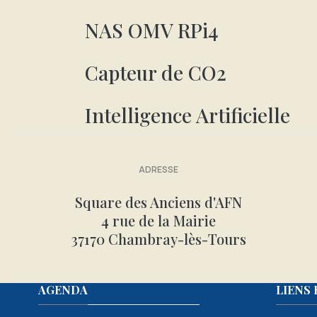
NAS OMV RPi4
Capteur de CO2
Intelligence Artificielle
ADRESSE
Square des Anciens d'AFN
4 rue de la Mairie
37170 Chambray-lès-Tours
Année
Mois
Mois
Année
AGENDA
LIENS 
précédente
précédent
suivant
suivante