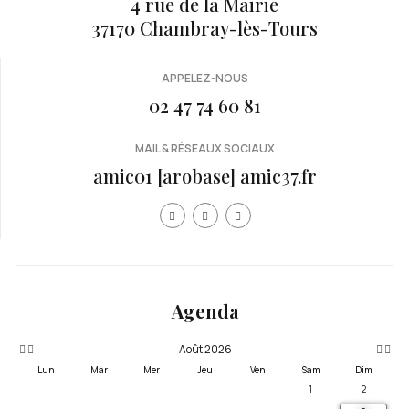
4 rue de la Mairie
37170 Chambray-lès-Tours
APPELEZ-NOUS
02 47 74 60 81
MAIL & RÉSEAUX SOCIAUX
amic01 [arobase] amic37.fr
Année
Mois
Mois
Année
précédente
précédent
suivan
suivante
Agenda
Août 2026
Lun
Mar
Mer
Jeu
Ven
Sam
Dim
1
2