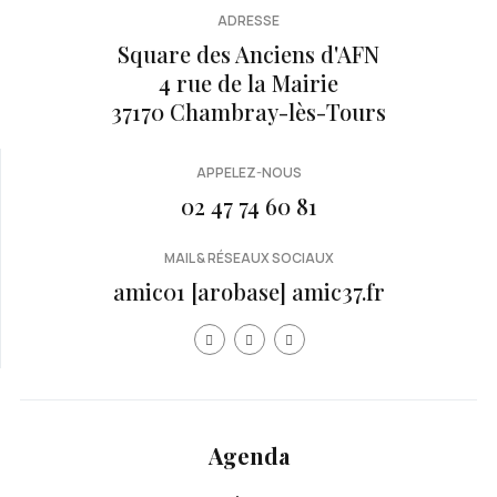
ADRESSE
Square des Anciens d'AFN
4 rue de la Mairie
37170 Chambray-lès-Tours
APPELEZ-NOUS
02 47 74 60 81
MAIL & RÉSEAUX SOCIAUX
amic01 [arobase] amic37.fr
Année
Mois
Mois
Année
précédente
précédent
suivan
suivante
Agenda