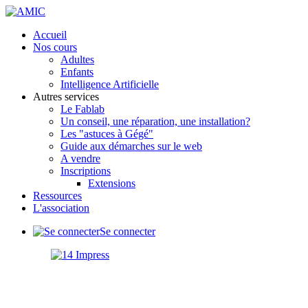
précédente
précédent
suivante
suivant
Accueil
Nos cours
Adultes
Enfants
Intelligence Artificielle
Autres services
Le Fablab
Un conseil, une réparation, une installation?
Les "astuces à Gégé"
Guide aux démarches sur le web
A vendre
Inscriptions
Extensions
Ressources
L'association
Se connecter