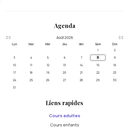
Année
Mois
Mois
Année
précédente
précédent
suivan
suivante
Agenda
Août 2026
Lun
Mar
Mer
Jeu
Ven
Sam
Dim
1
2
8
3
4
5
6
7
9
10
11
12
13
14
15
16
17
18
19
20
21
22
23
24
25
26
27
28
29
30
31
Liens rapides
Cours adultes
Cours enfants