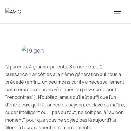
2 parents, 4 grands-parents, 8 arrière etc... 2
puissance n ancêtres à la nième génération qui nous a
précédé (enfin... un peu moins car il y a nécessairement
parmi eux des cousins -éloignés ou pas- qui se sont
"rencontrés"). N'oubliez jamais qu'il eût suffi que l'un
d'entre eux, qu'il fût prince ou paysan, esclave ou maître,
super intelligent ou ... pas du tout, ne soit pas là "au bon
moment" pour que vous ne soyiez pas là aujourd'hui.
Alors, à tous, respect et remerciements!