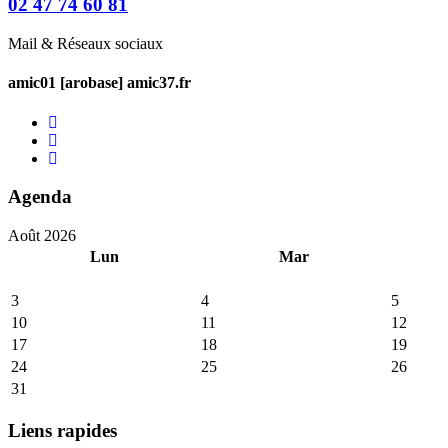
02 47 74 60 81
Mail & Réseaux sociaux
amic01 [arobase] amic37.fr
Agenda
Août 2026
Lun
Mar
3
4
5
10
11
12
17
18
19
24
25
26
31
Liens rapides