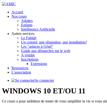
précédente
précédent
suivante
suivant
Accueil
Nos cours
Adultes
Enfants
Intelligence Artificielle
Autres services
Le Fablab
Un conseil, une réparation, une installation?
Les "astuces à Gégé"
Guide aux démarches sur le web
A vendre
Inscriptions
Extensions
Ressources
L'association
Se connecter
WINDOWS 10 ET/OU 11
Ce cours a pour ambition de tenter de vous simplifier la vie si vous ut