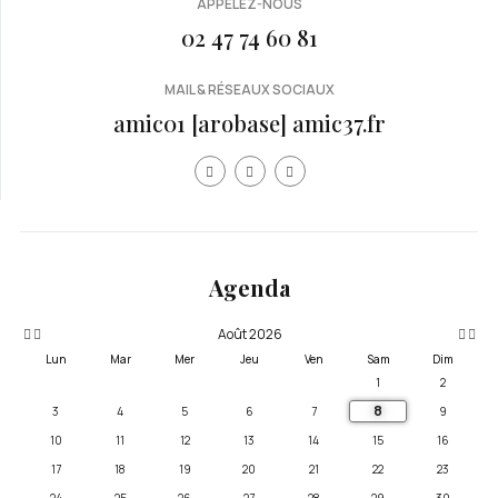
APPELEZ-NOUS
02 47 74 60 81
MAIL & RÉSEAUX SOCIAUX
amic01 [arobase] amic37.fr
Année
Mois
Mois
Année
précédente
précédent
suivan
suivante
Agenda
Août 2026
Lun
Mar
Mer
Jeu
Ven
Sam
Dim
1
2
8
3
4
5
6
7
9
10
11
12
13
14
15
16
17
18
19
20
21
22
23