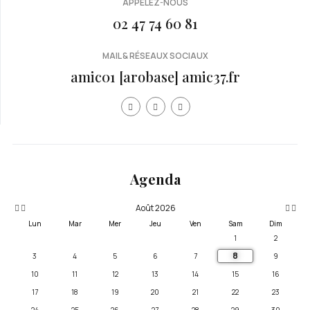
APPELEZ-NOUS
02 47 74 60 81
MAIL & RÉSEAUX SOCIAUX
amic01 [arobase] amic37.fr
Année
Mois
Mois
Année
précédente
précédent
suivan
suivante
Agenda
Août 2026
Lun
Mar
Mer
Jeu
Ven
Sam
Dim
1
2
8
3
4
5
6
7
9
10
11
12
13
14
15
16
17
18
19
20
21
22
23