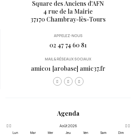
Square des Anciens d'AFN
4 rue de la Mairie
37170 Chambray-lès-Tours
APPELEZ-NOUS
02 47 74 60 81
MAIL & RÉSEAUX SOCIAUX
amic01 [arobase] amic37.fr
Année
Mois
Mois
Année
précédente
précédent
suivan
suivante
Agenda
Août 2026
Lun
Mar
Mer
Jeu
Ven
Sam
Dim