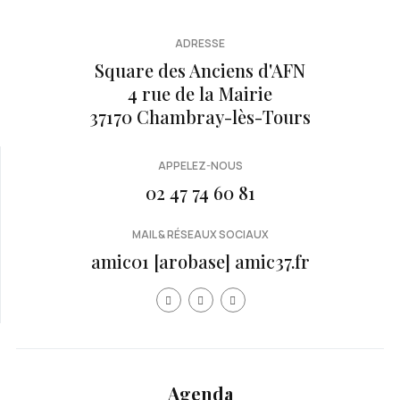
ADRESSE
Square des Anciens d'AFN
4 rue de la Mairie
37170 Chambray-lès-Tours
APPELEZ-NOUS
02 47 74 60 81
MAIL & RÉSEAUX SOCIAUX
amic01 [arobase] amic37.fr
Année
Mois
Mois
Année
précédente
précédent
suivan
suivante
Agenda